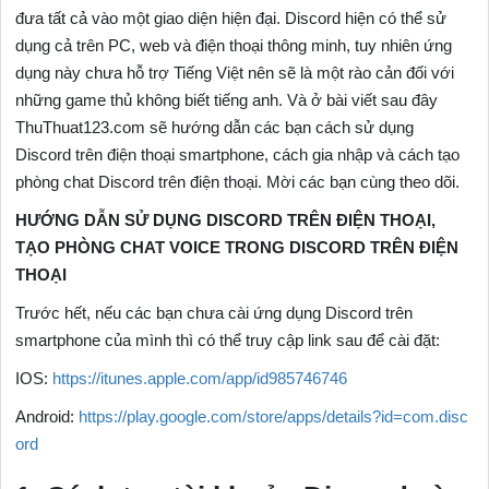
đưa tất cả vào một giao diện hiện đại. Discord hiện có thể sử
dụng cả trên PC, web và điện thoại thông minh, tuy nhiên ứng
dụng này chưa hỗ trợ Tiếng Việt nên sẽ là một rào cản đối với
những game thủ không biết tiếng anh. Và ở bài viết sau đây
ThuThuat123.com sẽ hướng dẫn các bạn cách sử dụng
Discord trên điện thoại smartphone, cách gia nhập và cách tạo
phòng chat Discord trên điện thoại. Mời các bạn cùng theo dõi.
HƯỚNG DẪN SỬ DỤNG DISCORD TRÊN ĐIỆN THOẠI,
TẠO PHÒNG CHAT VOICE TRONG DISCORD TRÊN ĐIỆN
THOẠI
Trước hết, nếu các bạn chưa cài ứng dụng Discord trên
smartphone của mình thì có thể truy cập link sau để cài đặt:
IOS:
https://itunes.apple.com/app/id985746746
Android:
https://play.google.com/store/apps/details?id=com.disc
ord