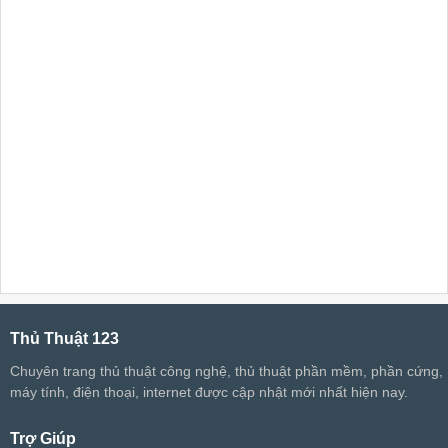
Thủ Thuật 123
Chuyên trang thủ thuật công nghệ, thủ thuật phần mềm, phần cứng,
máy tính, điện thoại, internet được cập nhật mới nhất hiện nay.
Trợ Giúp