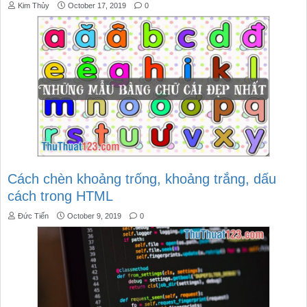
Kim Thủy
October 17, 2019
0
Cách chèn khoảng trống, khoảng trắng, dấu
cách trong HTML
Đức Tiến
October 9, 2019
0