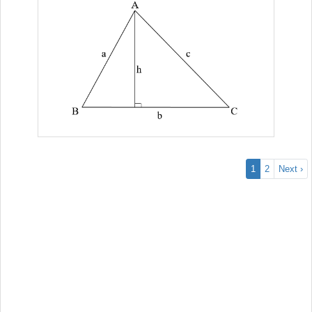
1
2
Next ›