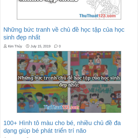
Những bức tranh về chủ đề học tập của học
sinh đẹp nhất
Kim Thủy
July 15, 2019
0
100+ Hình tô màu cho bé, nhiều chủ đề đa
dạng giúp bé phát triển trí não