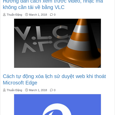
Hướng dẫn cách xem trước video, nhạc mà
không cần tải về bằng VLC
Thuấn Đặng
March 1, 2018
0
Cách tự động xóa lịch sử duyệt web khi thoát
Microsoft Edge
Thuấn Đặng
March 1, 2018
0