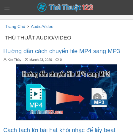
›
Trang Chủ
Audio/Video
THỦ THUẬT AUDIO/VIDEO
Hướng dẫn cách chuyển file MP4 sang MP3
Kim Thủy
March 23, 2020
0
Cách tách lời bài hát khỏi nhạc để lấy beat