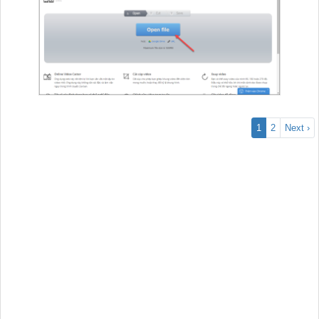
1
2
Next ›