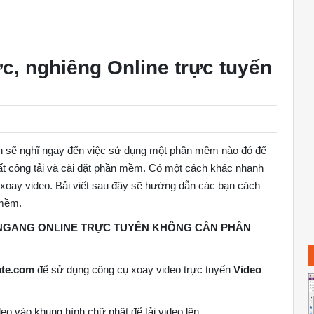
c, nghiêng Online trực tuyến
n sẽ nghĩ ngay đến việc sử dụng một phần mềm nào đó để
ất công tải và cài đặt phần mềm. Có một cách khác nhanh
ể xoay video. Bải viết sau đây sẽ hướng dẫn các bạn cách
 mềm.
 NGANG ONLINE TRỰC TUYẾN KHÔNG CẦN PHẦN
ate.com
để sử dụng công cụ xoay video trực tuyến
Video
eo vào khung hình chữ nhật để tải video lên.