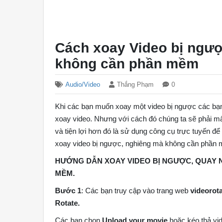
Cách xoay Video bị ngượ
không cần phần mềm
Audio/Video
Thắng Phạm
0
Khi các bạn muốn xoay một video bị ngược các bạ
xoay video. Nhưng với cách đó chúng ta sẽ phải m
và tiện lợi hơn đó là sử dụng công cụ trực tuyến đ
xoay video bị ngược, nghiêng mà không cần phần
HƯỚNG DẪN XOAY VIDEO BỊ NGƯỢC, QUAY
MỀM.
Bước 1
: Các bạn truy cập vào trang web
videorot
Rotate.
Các bạn chọn
Upload your movie
hoặc kéo thả vid