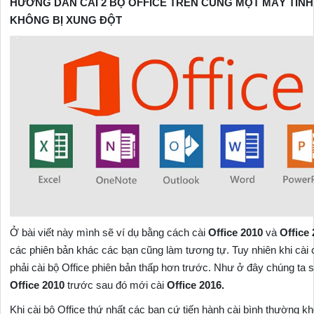
HƯỚNG DẪN CÀI 2 BỘ OFFICE TRÊN CÙNG MỘT MÁY TÍNH
KHÔNG BỊ XUNG ĐỘT
Ở bài viết này mình sẽ ví dụ bằng cách cài
Office 2010
và
Office
các phiên bản khác các bạn cũng làm tương tự. Tuy nhiên khi cài
phải cài bộ Office phiên bản thấp hơn trước. Như ở đây chúng ta s
Office 2010
trước sau đó mới cài
Office 2016.
Khi cài bộ Office thứ nhất các bạn cứ tiến hành cài bình thường k