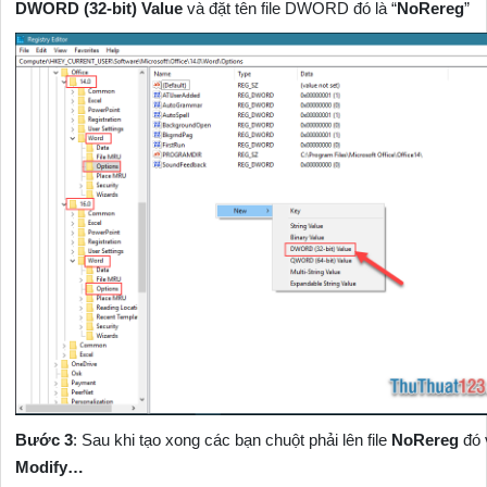
DWORD (32-bit) Value
và đặt tên file DWORD đó là “
NoRereg
”
Bước 3
: Sau khi tạo xong các bạn chuột phải lên file
NoRereg
đó 
Modify…