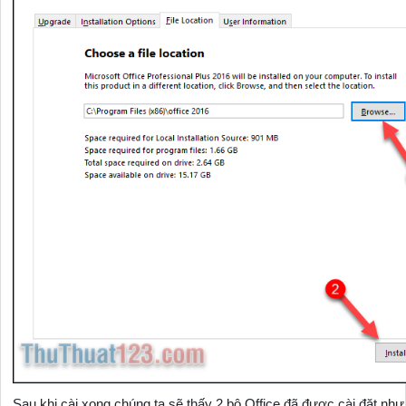
Sau khi cài xong chúng ta sẽ thấy 2 bộ Office đã được cài đặt như