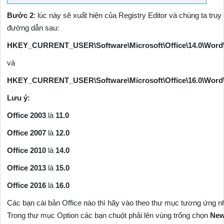
Bước 2
: lúc này sẽ xuất hiện của Registry Editor và chúng ta truy
đường dẫn sau:
HKEY_CURRENT_USER\Software\Microsoft\Office\14.0\Word
và
HKEY_CURRENT_USER\Software\Microsoft\Office\16.0\Word
Lưu ý:
Office 2003
là
11.0
Office 2007
là
12.0
Office 2010
là
14.0
Office 2013
là
15.0
Office 2016
là
16.0
Các bạn cài bản Office nào thì hãy vào theo thư mục tương ứng nh
Trong thư mục Option các bạn chuột phải lên vùng trống chọn
New