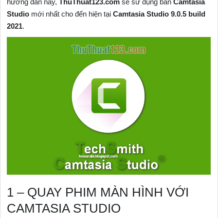
hướng dẫn này,
ThuThuat123.com
sẽ sử dụng bản
Camtasia
Studio
mới nhất cho đến hiện tại
Camtasia Studio 9.0.5 build
2021
.
1 – QUAY PHIM MÀN HÌNH VỚI
CAMTASIA STUDIO