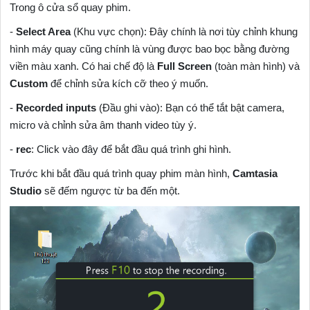
Trong ô cửa sổ quay phim.
-
Select Area
(Khu vực chọn): Đây chính là nơi tùy chỉnh khung
hình máy quay cũng chính là vùng được bao bọc bằng đường
viền màu xanh. Có hai chế độ là
Full Screen
(toàn màn hình) và
Custom
để chỉnh sửa kích cỡ theo ý muốn.
-
Recorded inputs
(Đầu ghi vào): Bạn có thể tắt bật camera,
micro và chỉnh sửa âm thanh video tùy ý.
-
rec
: Click vào đây để bắt đầu quá trình ghi hình.
Trước khi bắt đầu quá trình quay phim màn hình,
Camtasia
Studio
sẽ đếm ngược từ ba đến một.