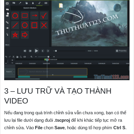
3 – LƯU TRỮ VÀ TẠO THÀNH
VIDEO
Nếu đang trong quá trình chỉnh sửa vẫn chưa xong, bạn có thể
lưu lại file dưới dạng đuôi
.tscproj
để khi khác tiếp tục mở ra
chỉnh sửa. Vào
File
chọn
Save
, hoặc dùng tổ hợp phím
Ctrl S
.