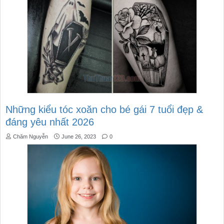
Những kiểu tóc xoăn cho bé gái 7 tuổi đẹp &
đáng yêu nhất 2026
Chăm Nguyễn
June 26, 2023
0