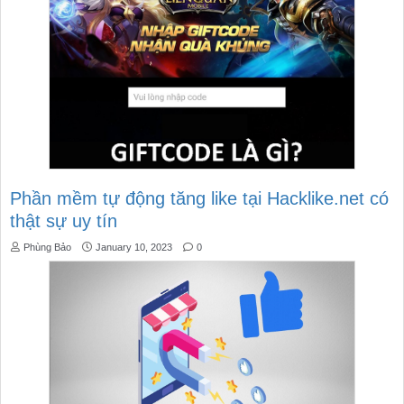
Phần mềm tự động tăng like tại Hacklike.net có
thật sự uy tín
Phùng Bảo
January 10, 2023
0