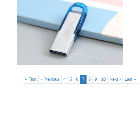
« First
‹ Previous
4
5
6
7
8
9
10
Next ›
Last »