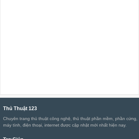
Thủ Thuật 123
Chuyên trang thủ thuật công nghệ, thủ thuật phần mềm, phần cứng,
máy tính, điện thoại, internet được cập nhật mới nhất hiện nay.