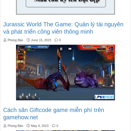
Jurassic World The Game: Quản lý tài nguyên
và phát triển công viên thông minh
Phùng Bảo
June 15, 2023
0
Cách săn Giftcode game miễn phí trên
gamehow.net
Phùng Bảo
May 9, 2023
0