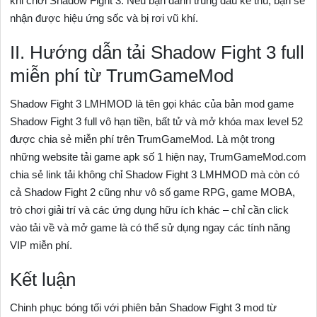
khi chơi Shadow Fight 3. Nếu bạn đánh trúng đầu kẻ thù, bạn sẽ
nhận được hiệu ứng sốc và bị rơi vũ khí.
II. Hướng dẫn tải Shadow Fight 3 full
miễn phí từ TrumGameMod
Shadow Fight 3 LMHMOD là tên gọi khác của bản mod game
Shadow Fight 3 full vô hạn tiền, bất tử và mở khóa max level 52
được chia sẻ miễn phí trên TrumGameMod. Là một trong
những website tải game apk số 1 hiện nay, TrumGameMod.com
chia sẻ link tải không chỉ Shadow Fight 3 LMHMOD mà còn có
cả Shadow Fight 2 cũng như vô số game RPG, game MOBA,
trò chơi giải trí và các ứng dụng hữu ích khác – chỉ cần click
vào tải về và mở game là có thể sử dụng ngay các tính năng
VIP miễn phí.
Kết luận
Chinh phục bóng tối với phiên bản Shadow Fight 3 mod từ