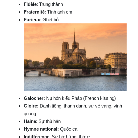
Fidèle
: Trung thành
Fraternité
: Tình anh em
Furieux
: Ghét bỏ
Galocher:
Nụ hôn kiểu Pháp (French kissing)
Gloire:
Danh tiếng, thanh danh, sự vẻ vang, vinh
quang
Haine
: Sự thù hận
Hymne national:
Quốc ca
Indifférence
: Sự hờ hững, thờ ơ