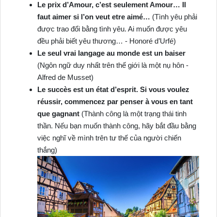
Le prix d’Amour, c’est seulement Amour… Il
faut aimer si l’on veut etre aimé…
(Tình yêu phải
được trao đổi bằng tình yêu. Ai muốn được yêu
đều phải biết yêu thương… ‐ Honoré d’Urfé)
Le seul vrai langage au monde est un baiser
(Ngôn ngữ duy nhất trên thế giới là một nụ hôn ‐
Alfred de Musset)
Le succès est un état d’esprit. Si vous voulez
réussir, commencez par penser à vous en tant
que gagnant
(Thành công là một trạng thái tinh
thần. Nếu bạn muốn thành công, hãy bắt đầu bằng
việc nghĩ về mình trên tư thế của người chiến
thắng)