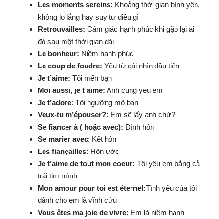
Les moments sereins:
Khoảng thời gian bình yên,
không lo lắng hay suy tư điều gì
Retrouvailles:
Cảm giác hạnh phúc khi gặp lại ai
đó sau một thời gian dài
Le bonheur:
Niềm hạnh phúc
Le coup de foudre:
Yêu từ cái nhìn đầu tiên
Je t’aime:
Tôi mến bạn
Moi aussi, je t’aime:
Anh cũng yêu em
Je t’adore
: Tôi ngưỡng mộ bạn
Veux-tu m’épouser?:
Em sẽ lấy anh chứ?
Se fiancer à ( hoặc avec):
Đính hôn
Se marier avec
: Kết hôn
Les fiançailles:
Hôn ước
Je t’aime de tout mon coeur:
Tôi yêu em bằng cả
trái tim mình
Mon amour pour toi est éternel:
Tình yêu của tôi
dành cho em là vĩnh cửu
Vous êtes ma joie de vivre:
Em là niềm hạnh