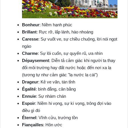
Bonheur
: Niềm hạnh phúc
Brillant
: Rực rỡ, lấp lánh, hào nhoáng
Caresse
: Sự vuốt ve, sự chiều chuộng, lời nói ngọt
ngào
Charme
: Sự lôi cuốn, sự quyến rũ, ưa nhìn
Dépaysement
: Diễn tả cảm giác khi người ta thay
đổi môi trường hay đất nước hoặc đến nơi xa lạ
(tương tự như cảm giác "lạ nước lạ cái")
Drageur
: Kẻ ve vãn, tán tỉnh
Égalité
: bình đẳng, cân bằng
Ennuie
: Sự nhàm chán
Espoir
: Niềm hi vọng, sự kì vọng, trông đợi vào
điều gì đó
Éternel
: Vĩnh cửu, trường tồn
Fiançailles
: Hôn ước