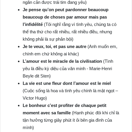
ngăn cản được trái tim đang yêu)
Je pense qu’on peut pardonner beaucoup
beaucoup de choses par amour mais pas
l’infidélité
(Tôi nghĩ rằng vì tình yêu, chúng ta có
thể tha thứ cho rất nhiều, rất nhiều điều, nhưng
không phải là sự phản bội)
Je te veux, toi, et pas une autre
(Anh muốn em,
chính em chứ không ai khác)
L’amour est le miracle de la civilisation
(Tình
yêu là điều kỳ diệu của văn minh ‐ Marie-Henri
Beyle dit Sten)
La vie est une fleur dont l’amour est le miel
(Cuộc sống là hoa và tình yêu chính là mật ngọt –
Victor Hugo)
Le bonheur c’est profiter de chaque petit
moment avec sa famille
(Hạnh phúc đôi khi chỉ là
tận hưởng từng giây phút ít ỏi bên gia đình của
mình)