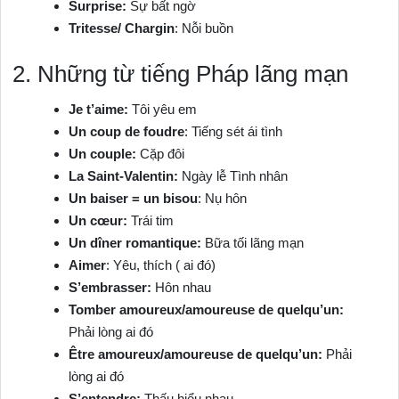
Surprise:
Sự bất ngờ
Tritesse/ Chargin
: Nỗi buồn
2. Những từ tiếng Pháp lãng mạn
Je t’aime:
Tôi yêu em
Un coup de foudre
: Tiếng sét ái tình
Un couple:
Cặp đôi
La Saint-Valentin:
Ngày lễ Tình nhân
Un baiser = un bisou
: Nụ hôn
Un cœur:
Trái tim
Un dîner romantique:
Bữa tối lãng mạn
Aimer
: Yêu, thích ( ai đó)
S’embrasser:
Hôn nhau
Tomber amoureux/amoureuse de quelqu’un:
Phải lòng ai đó
Être amoureux/amoureuse de quelqu’un:
Phải
lòng ai đó
S’entendre:
Thấu hiểu nhau