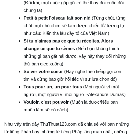
(Đôi khi, một cuộc gặp gỡ có thể thay đổi cuộc đời
chúng ta)
Petit à petit l’oiseau fait son nid
(Từng chút, từng
chút một chú chim sẽ làm được chiếc tổ/ tương tự
như câu: Kiến tha lâu đầy tổ của Việt Nam)
Si tu n’aimes pas ce que tu récoltes. Alors
change ce que tu sèmes
(Nếu bạn không thích
những gì bạn gặt hái được, vậy hãy thay đổi những
thứ bạn gieo xuống)
Suiver votre coeur (
Hãy nghe theo tiếng gọi con
tim và đừng bao giờ hối tiếc vì sự lựa chọn đó)
Tous pour un, un pour tous
(Mọi người vì một
người, một người vì mọi người ‐Alexandre Dumas)
Vouloir, c’est pouvoir
(Muốn là được/Nếu bạn
muốn làm sẽ có cách)
Như vậy trên đây ThuThuat123.com đã chia sẻ với bạn những
từ tiếng Pháp hay, những từ tiếng Pháp lãng mạn nhất, những