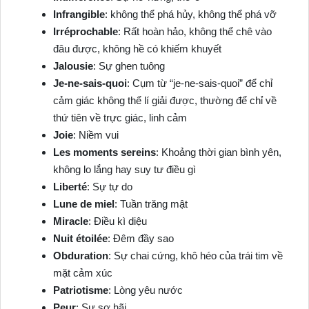
Infrangible
: không thể phá hủy, không thể phá vỡ
Irréprochable
: Rất hoàn hảo, không thể chê vào
đâu được, không hề có khiếm khuyết
Jalousie
: Sự ghen tuông
Je-ne-sais-quoi
: Cụm từ “je-ne-sais-quoi” để chỉ
cảm giác không thể lí giải được, thường để chỉ về
thứ tiên về trực giác, linh cảm
Joie
: Niềm vui
Les moments sereins
: Khoảng thời gian bình yên,
không lo lắng hay suy tư điều gì
Liberté
: Sự tự do
Lune de miel
: Tuần trăng mật
Miracle
: Điều kì diệu
Nuit
étoilée
: Đêm đầy sao
Obduration
: Sự chai cứng, khô héo của trái tim về
mặt cảm xúc
Patriotisme
: Lòng yêu nước
Peur
: Sự sợ hãi