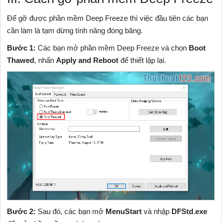
Để gỡ được phần mềm Deep Freeze thì việc đầu tiên các bạn
cần làm là tạm dừng tính năng đóng băng.
Bước 1:
Các bạn mở phần mềm Deep Freeze và chọn
Boot
Thawed
, nhấn
Apply and Reboot
để thiết lập lại.
Bước 2:
Sau đó, các bạn mở
MenuStart
và nhập
DFStd.exe