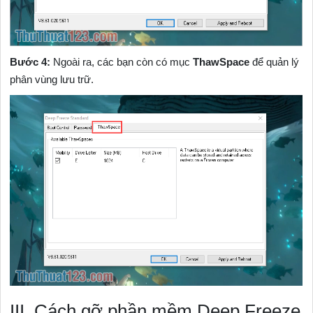
Bước 4:
Ngoài ra, các bạn còn có mục
ThawSpace
để quản lý
phân vùng lưu trữ.
III. Cách gỡ phần mềm Deep Freeze