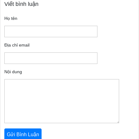
Viết bình luận
Họ tên
Địa chỉ email
Nội dung