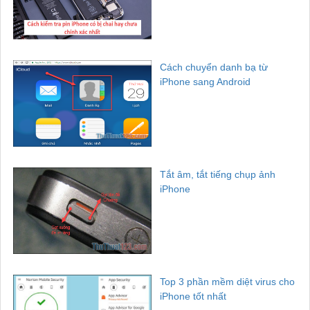
Cách chuyển danh bạ từ
iPhone sang Android
Tắt âm, tắt tiếng chụp ảnh
iPhone
Top 3 phần mềm diệt virus cho
iPhone tốt nhất