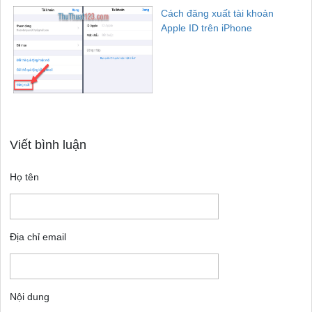
Cách đăng xuất tài khoản
Apple ID trên iPhone
Viết bình luận
Họ tên
Địa chỉ email
Nội dung