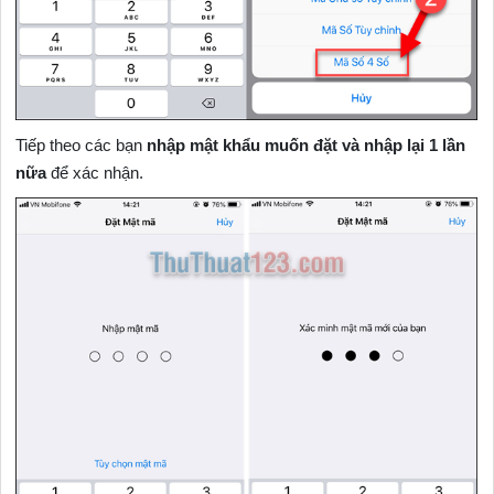
Tiếp theo các bạn
nhập mật khẩu muốn đặt và nhập lại 1 lần
nữa
để xác nhận.