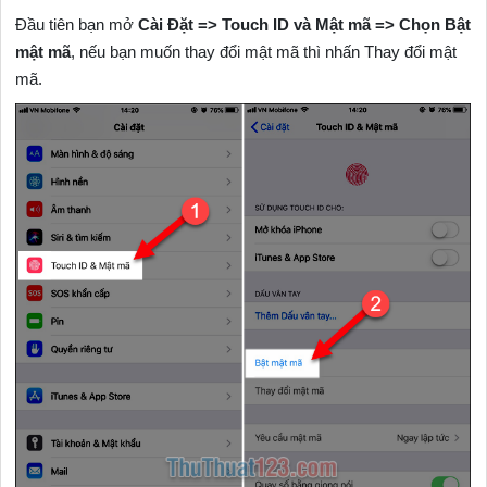
Đầu tiên bạn mở
Cài Đặt => Touch ID và Mật mã => Chọn Bật
mật mã
, nếu bạn muốn thay đổi mật mã thì nhấn Thay đổi mật
mã.