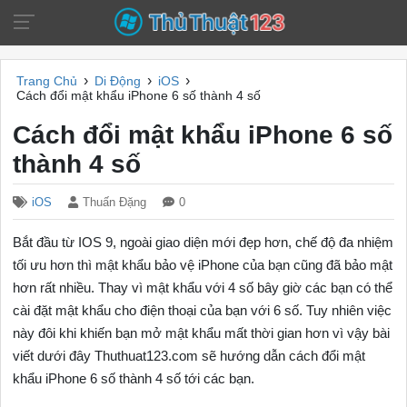
›
›
›
Trang Chủ
Di Động
iOS
Cách đổi mật khẩu iPhone 6 số thành 4 số
Cách đổi mật khẩu iPhone 6 số
thành 4 số
iOS
Thuấn Đặng
0
Bắt đầu từ IOS 9, ngoài giao diện mới đẹp hơn, chế độ đa nhiệm
tối ưu hơn thì mật khẩu bảo vệ iPhone của bạn cũng đã bảo mật
hơn rất nhiều. Thay vì mật khẩu với 4 số bây giờ các bạn có thể
cài đặt mật khẩu cho điện thoại của bạn với 6 số. Tuy nhiên việc
này đôi khi khiến bạn mở mật khẩu mất thời gian hơn vì vậy bài
viết dưới đây Thuthuat123.com sẽ hướng dẫn cách đổi mật
khẩu iPhone 6 số thành 4 số tới các bạn.