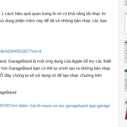
1 cách hiệu quả quan trong là nó có khả năng tải nhạc từ
 sử dụng phần mềm này để tải và những bản nhạc các bạn
ddle/id364901807?mt=8
d, GarageBand là một ứng dụng của Apple hỗ trợ các thiết
. Với GarageBand bạn có thể tự mình tạo ra những bản nhạc
. Ở đây chúng ta sẽ sử dụng nó để tạo nhạc chuông trên
rageBand:
08709785?mt=8&ls=1&v0=www-us-ios-garageband-app-garage