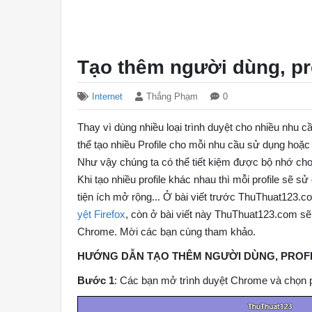
Tạo thêm người dùng, pr
Internet
Thắng Phạm
0
Thay vì dùng nhiều loại trình duyệt cho nhiều nhu c
thể tạo nhiều Profile cho mỗi nhu cầu sử dụng hoặ
Như vậy chúng ta có thể tiết kiệm được bộ nhớ cho 
Khi tạo nhiều profile khác nhau thì mỗi profile sẽ s
tiện ích mở rộng... Ở bài viết trước ThuThuat123
yệt Firefox
, còn ở bài viết này ThuThuat123.com sẽ
Chrome. Mời các bạn cùng tham khảo.
HƯỚNG DẪN TẠO THÊM NGƯỜI DÙNG, PROF
Bước 1
: Các bạn mở trình duyệt Chrome và chọn