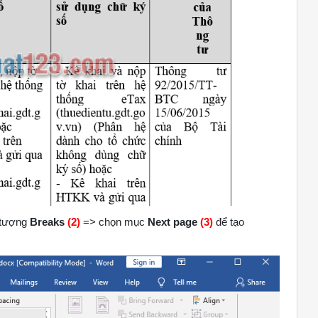
u tượng
Breaks
(2)
=> chọn mục
Next page
(3)
để tạo