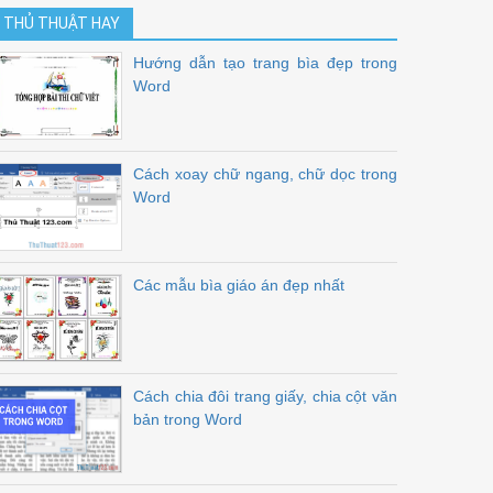
THỦ THUẬT HAY
Hướng dẫn tạo trang bìa đẹp trong
Word
Cách xoay chữ ngang, chữ dọc trong
Word
Các mẫu bìa giáo án đẹp nhất
Cách chia đôi trang giấy, chia cột văn
bản trong Word