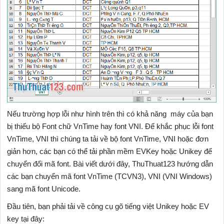
Nếu trường hợp lỗi như hình trên thì có khả năng máy của bạn
bị thiếu bộ Font chữ VnTime hay font VNI. Để khắc phục lỗi font
VnTime, VNI thì chúng ta tải về bộ font VnTime, VNI hoặc đơn
giản hơn, các bạn có thể tải phần mềm EVKey hoặc Unikey để
chuyển đổi mã font. Bài viết dưới đây, ThuThuat123 hướng dẫn
các bạn chuyển mã font VnTime (TCVN3), VNI (VNI Windows)
sang mã font Unicode.
Đầu tiên, bạn phải tải về công cụ gõ tiếng việt Unikey hoặc EV
key tại đây: