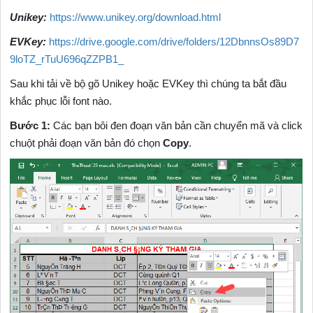
Unikey:
https://www.unikey.org/download.html
EVKey:
https://drive.google.com/drive/folders/12DbnnsOs89D7
9loTZ_rTuU696qZZPB1_
Sau khi tải về bộ gõ Unikey hoặc EVKey thì chúng ta bắt đầu
khắc phục lỗi font nào.
Bước 1:
Các bạn bôi đen đoạn văn bản cần chuyển mã và click
chuột phải đoạn văn bản đó chọn
Copy
.