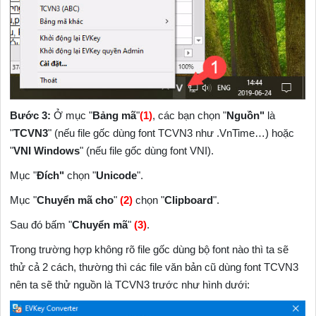
Bước 3:
Ở mục "
Bảng mã
"
(1)
, các bạn chọn "
Nguồn"
là
"
TCVN3
"
(nếu file gốc dùng font TCVN3 như .VnTime…)
hoặc
"
VNI Windows
"
(nếu file gốc dùng font VNI).
Mục
"
Đích"
chọn "
Unicode
".
Mục "
Chuyển mã cho
"
(2)
chọn "
Clipboard
"
.
Sau đó bấm "
Chuyển mã
"
(3)
.
Trong trường hợp không rõ file gốc dùng bộ font nào thì ta sẽ
thử cả 2 cách, thường thì các file văn bản cũ dùng font TCVN3
nên ta sẽ thử nguồn là TCVN3 trước như hình dưới: