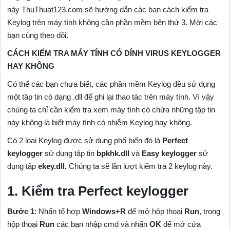
này ThuThuat123.com sẽ hướng dẫn các bạn cách kiểm tra
Keylog trên máy tính không cần phần mềm bên thứ 3. Mời các
bạn cùng theo dõi.
CÁCH KIỂM TRA MÁY TÍNH CÓ DÍNH VIRUS KEYLOGGER
HAY KHÔNG
Có thể các bạn chưa biết, các phần mềm Keylog đều sử dụng
một tâp tin có dạng .dll để ghi lại thao tác trên máy tính. Vì vậy
chúng ta chỉ cần kiểm tra xem máy tính có chứa những tập tin
này không là biết máy tính có nhiễm Keylog hay không.
Có 2 loại Keylog được sử dụng phổ biến đó là
Perfect
keylogger
sử dụng tập tin
bpkhk.dll
và
Easy keylogger
sử
dụng tập
ekey.dll.
Chúng ta sẽ lần lượt kiểm tra 2 keylog này.
1. Kiểm tra Perfect keylogger
Bước 1
: Nhấn tổ hợp
Windows+R
để mở hộp thoại
Run
, trong
hộp thoại
Run
các bạn nhập cmd và nhấn
OK
để mở cửa