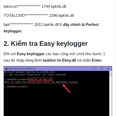
bdmcon*************** 1744 bpkhk.dll
TOTALCMD*************** 2396 bpkhk.dll
bpk*************** 2812 bpkhk.dll ß
đây chính là
Perfect
keylogger
.
2. Kiểm tra Easy keylogger
Đối với
Easy keylogger
các bạn cũng mở cmd như bước 1
sau đó nhập dòng lệnh
tasklist /m Ekey.dll
và nhấn
Enter.