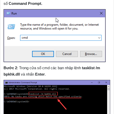
sổ
Command Prompt.
Bước 2
: Trong cửa sổ cmd các bạn nhập lệnh
tasklist /m
bpkhk.dll
và nhấn
Enter
.