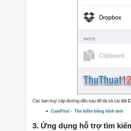
Các bạn truy cập đường dẫn sau để tải và cài đặt
C
CamFind - Tìm kiếm bằng hình ảnh
3. Ứng dụng hỗ trợ tìm kiế