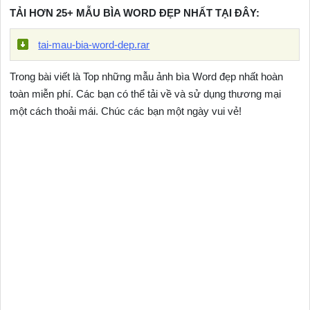
TẢI HƠN 25+ MẪU BÌA WORD ĐẸP NHẤT TẠI ĐÂY:
tai-mau-bia-word-dep.rar
Trong bài viết là Top những mẫu ảnh bìa Word đẹp nhất hoàn
toàn miễn phí. Các bạn có thể tải về và sử dụng thương mại
một cách thoải mái. Chúc các bạn một ngày vui vẻ!