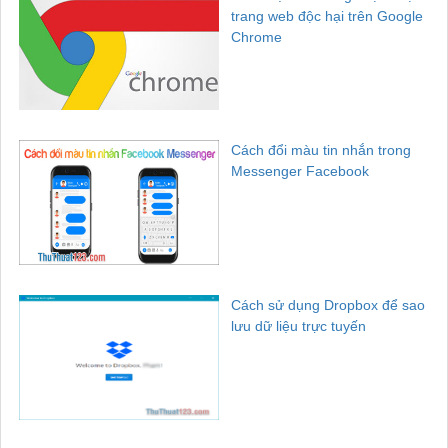
trang web độc hại trên Google
Chrome
Cách đổi màu tin nhắn trong
Messenger Facebook
Cách sử dụng Dropbox để sao
lưu dữ liệu trực tuyến