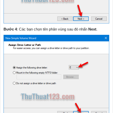
Bước 4
: Các bạn chọn tên phân vùng sau đó nhấn
Next
.