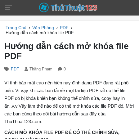
›
›
›
Trang Chủ
Văn Phòng
PDF
Hướng dẫn cách mở khóa file PDF
Hướng dẫn cách mở khóa file
PDF
PDF
Thắng Phạm
0
Vì tính bảo mật cao nên hiện nay định dạng PDF đang rất phổ
biến. Vì vậy khi các bạn tải về một tài liệu PDF rất có thể file
PDF đó bị khóa khiến bạn không thể chỉnh sửa, copy hay in
ấn..v.v.Vậy làm thế nào để có thể mở khóa các file PDF đó. Mời
các bạn cùng theo dõi bài hướng dẫn sau đây của
ThuThuat123.com.
CÁCH MỜ KHÓA FILE PDF ĐỂ CÓ THỂ CHỈNH SỬA,