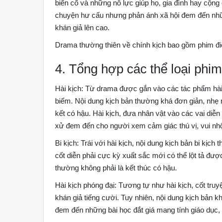
biến cố và những nỗ lực giúp họ, gia đình hay cộng
chuyện hư cấu nhưng phản ánh xã hội đem đến nhữ
khán giả lên cao.
Drama thường thiên về chính kịch bao gồm phim điện
4. Tổng hợp các thể loại phi
Hài kịch: Từ drama được gắn vào các tác phẩm hà
biếm. Nội dung kịch bản thường khá đơn giản, nhẹ 
kết có hậu. Hài kịch, đưa nhân vật vào các vai di
xử đem đến cho người xem cảm giác thú vị, vui nhộ
Bi kịch: Trái với hài kịch, nội dung kịch bản bi kịc
cốt diễn phải cực kỳ xuất sắc mới có thể lột tả được
thường không phải là kết thúc có hậu.
Hài kịch phóng đại: Tương tự như hài kịch, cốt tru
khán giả tiếng cười. Tuy nhiên, nội dung kịch bản
đem đến những bài học đắt giá mang tính giáo dục,