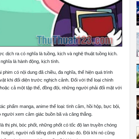
 dịch ra có nghĩa là tuồng, kịch và nghệ thuật tuồng kịch.
ghĩa là hành động, kịch tính.
 phim có nội dung đã chiều, đa nghĩa, thể hiện quá trình
vật khi đối diện trước nghịch cảnh. Đối với thể loại chính
 hoặc cả một tập thể, đồng đội, những người phải đối mặt với
ác phẩm manga, anime thể loại: tình cảm, hồi hộp, bực bội,
ho người xem cảm giác buồn bã và căng thẳng.
thị phi, bóc phốt, những phốt có tốc độ lan truyền chóng
tgirl, người nổi tiếng dính phốt nào đó. Đôi khi nó cũng