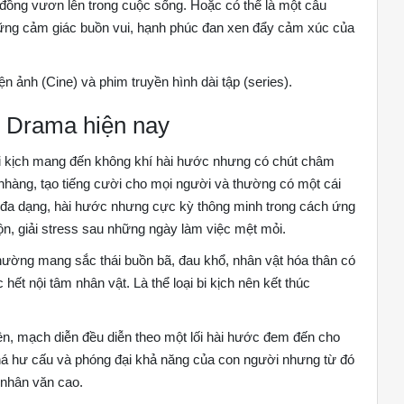
 đồng vươn lên trong cuộc sống. Hoặc có thể là một câu
ng cảm giác buồn vui, hạnh phúc đan xen đẩy cảm xúc của
 ảnh (Cine) và phim truyền hình dài tập (series).
m Drama hiện nay
i kịch mang đến không khí hài hước nhưng có chút châm
nhàng, tạo tiếng cười cho mọi người và thường có một cái
ễn đa dạng, hài hước nhưng cực kỳ thông minh trong cách ứng
n, giải stress sau những ngày làm việc mệt mỏi.
h thường mang sắc thái buồn bã, đau khổ, nhân vật hóa thân có
 hết nội tâm nhân vật. Là thể loại bi kịch nên kết thúc
yện, mạch diễn đều diễn theo một lối hài hước đem đến cho
 khá hư cấu và phóng đại khả năng của con người nhưng từ đó
 nhân văn cao.