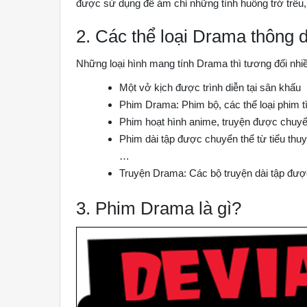
được sử dụng để ám chỉ những tình huống trớ trêu,
2. Các thể loại Drama thông 
Những loại hình mang tính Drama thì tương đối nhiề
Một vở kịch được trình diễn tại sân khấu
Phim Drama: Phim bộ, các thể loại phim tì
Phim hoạt hình anime, truyện được chuy
Phim dài tập được chuyển thể từ tiểu thuyết
…
Truyện Drama: Các bộ truyện dài tập được
3. Phim Drama là gì?