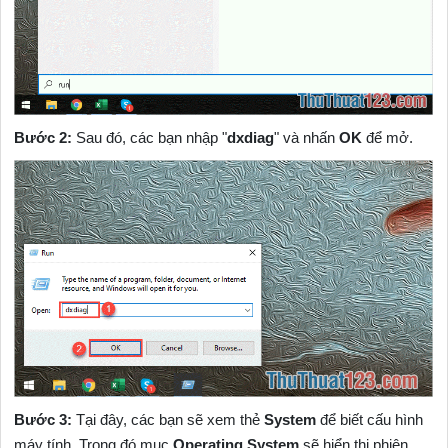
Bước 2:
Sau đó, các bạn nhập "
dxdiag
" và nhấn
OK
để mở.
Bước 3:
Tại đây, các bạn sẽ xem thẻ
System
để biết cấu hình
máy tính. Trong đó mục
Operating System
sẽ hiển thị phiên