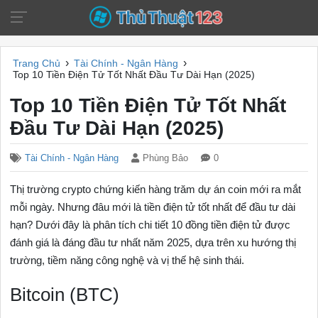
›
›
Trang Chủ
Tài Chính - Ngân Hàng
Top 10 Tiền Điện Tử Tốt Nhất Đầu Tư Dài Hạn (2025)
Top 10 Tiền Điện Tử Tốt Nhất
Đầu Tư Dài Hạn (2025)
Tài Chính - Ngân Hàng
Phùng Bảo
0
Thị trường crypto chứng kiến hàng trăm dự án coin mới ra mắt
mỗi ngày. Nhưng đâu mới là tiền điện tử tốt nhất để đầu tư dài
hạn? Dưới đây là phân tích chi tiết 10 đồng tiền điện tử được
đánh giá là đáng đầu tư nhất năm 2025, dựa trên xu hướng thị
trường, tiềm năng công nghệ và vị thế hệ sinh thái.
Bitcoin (BTC)