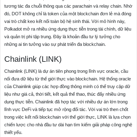
tương tác đa chuỗi thông qua các parachain và relay chain. Nhờ
đó, DOT không chỉ là token của một blockchain đơn lẻ mà đóng
vai trò chất keo kết nối toàn bộ hệ sinh thái. Với mô hình này,
Polkadot mở ra nhiều ứng dụng thực tiễn trong tài chính, dữ liệu
và quản trị phi tập trung. Đây là khoản đầu tư lý tưởng cho
những ai tin tưởng vào sự phát triển đa blockchain.
Chainlink (LINK)
Chainlink (LINK) là dự án tiên phong trong lĩnh vực oracle, cầu
nối đưa dữ liệu từ thế giới thực vào blockchain. Hệ thống oracle
của Chainlink giúp các hợp đồng thông minh có thể truy cập dữ
liệu như giá cả, thời tiết, kết quả thể thao, thúc đẩy nhiều ứng
dụng thực tiễn. Chainlink đã hợp tác với nhiều dự án lớn trong
lĩnh vực DeFi và tiếp tục mở rộng đối tác. Với vai trò then chốt
trong việc kết nối blockchain với thế giới thực, LINK là lựa chọn
chiến lược cho nhà đầu tư dài hạn tìm kiếm giải pháp công nghệ
thiết yếu.