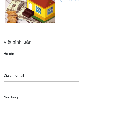
Viết bình luận
Họ tên
Địa chỉ email
Nội dung