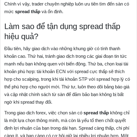
Chính vì vậy, trader chuyên nghiệp luôn ưu tiên tìm đến sàn có
mức
spread thấp
và ổn định.
Làm sao để tận dụng spread thấp
hiệu quả?
Đầu tiên, hãy giao dịch vào những khung giờ có tính thanh
khoản cao. Thứ hai, tránh giao dịch trong các giai đoạn tin tức
mạnh nếu bạn không quen với biến động. Thứ ba, chọn loại tài
khoản phù hợp: tài khoản ECN với spread cực thấp sẽ thích
hợp cho scalping, trong khi tài khoản STP với spread hợp lý có
thể phù hợp cho người mới. Thứ tư, luôn theo dõi bảng báo giá
và cập nhật chính sách từ sàn để đảm bảo bạn không bị bất
ngờ khi spread thay đổi.
Trong giao dịch forex, việc chọn sàn có
spread thấp
không chỉ
là một lựa chọn thông minh, mà còn là yếu tố then chốt quyết
định lợi nhuận của bạn trong dài hạn. Spread càng thấp, chi phí
càng ít, và bạn càng có cơ hội giữ lại nhiều lợi nhuận hơn. Một