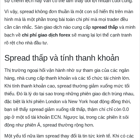
sự chênh lệch này vẫn có thể làm thay đổi lợi nhuận cuối cùng.
Vì vậy, spread không đơn thuần là một con số hiển thị trên màn
hình mà là một phần trong bài toán chi phí mà mọi trader đều
cần cân nhắc. Sàn giao dịch nào cung cấp
spread thấp
và minh
bạch về
chi phí giao dịch forex
sẽ mang lại lợi thế cạnh tranh
rõ rệt cho nhà đầu tư.
Spread thấp và tính thanh khoản
Thị trường ngoại hối vận hành nhờ sự tham gia của các ngân
hàng, nhà cung cấp thanh khoản và các tổ chức tài chính lớn.
Khi tính thanh khoản cao, spread thường giảm xuống mức tối
thiểu. Đó là lý do tại sao trong những phiên giao dịch trùng nhau,
đặc biệt là khi phiên London và New York hoạt động đồng thời,
bạn sẽ thấy spread giảm xuống rất thấp, thậm chí chỉ còn 0.0
pip ở một số tài khoản ECN. Ngược lại, trong các phiên ít sôi
động như phiên Á, spread thường rộng hơn.
Một yếu tố nữa làm spread thay đổi là tin tức kinh tế. Khi có các