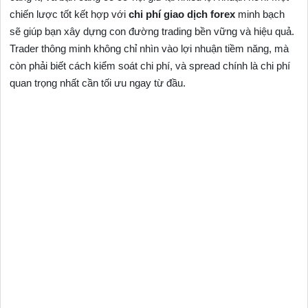
chiến lược tốt kết hợp với
chi phí giao dịch forex
minh bạch
sẽ giúp bạn xây dựng con đường trading bền vững và hiệu quả.
Trader thông minh không chỉ nhìn vào lợi nhuận tiềm năng, mà
còn phải biết cách kiểm soát chi phí, và spread chính là chi phí
quan trọng nhất cần tối ưu ngay từ đầu.