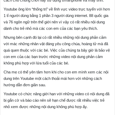
cách cho chúng chơi hay sử dụng smartphone và máy tính.
Youtube ông lớn “thống trị” về lĩnh vực video trực tuyến với hơn
1 tỉ người dùng bằng 1 phần 3 người dùng internet. 88 quốc gia
và 76 ngôn ngữ trên thế giới nên vì vậy có rất nhiều nội dung
dành cho trẻ nhỏ mà các con em của các bạn yêu thích.
Nhưng bên cạnh đó lại có rất nhiều những nội dung phản cảm
với mác những nhân vật đáng yêu công chúa, hoàng tử mà đã
quá quen thuộc với các bé. Việc của chúng ta bây giờ là bảo vệ
con em của các bạn trước những video nội dung phản cảm
không phù hợp với lứa tuổi của các bé.
Cha mẹ có thể yên tâm hơn khi cho con em mình xem các nội
dung trên Youtube một cách thoải mái hơn với những cách
hướng dẫn đơn giản sau.
Youtube có chức năng giới hạn với những video có nội dung đã
bị gắn cờ và báo cáo nên sẽ hạn chế được rất nhiều việc trẻ
nhỏ xem được những nội dung không phù hợp ấy.