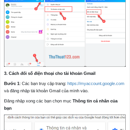
3. Cách đổi số điện thoại cho tài khoản Gmail
Bước 1
: Các bạn truy cập trang:
https://myaccount.google.com
và đăng nhập tài khoản Gmail của mình vào.
Đăng nhập xong các bạn chọn mục
Thông tin cá nhân của
bạn