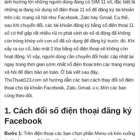
ảnh hưởng tới những người dùng đang có SIM 11 số, đặc biệt là
những ai đang sử dụng số điện thoại 11 số để đăng ký tài khoản
trên các mạng xã hội như Facebook, Zalo hay Gmail. Cụ thể,
sau khi chuyển đổi, các tài khoản đăng ký bằng số điện thoại 11
số có thể gặp rất nhiều rủi ro phát sinh do số di động đã không
còn trùng khớp với con số đã sử dụng để đăng ký trước đó. Khi
xảy ra sự cố, bảo mật 2 lớp bằng số điện thoại sẽ không còn
hoạt động. Vì vậy, người dùng cần chuyển đổi hoặc cập nhật lại
ngay trong thời gian sớm nhất số điện thoại trên các trang mạng
xã hội để đảm bảo an toàn. Ở bài viết sau đây,
ThuThuat123.com sẽ hướng dẫn các bạn cách thay đổi số điện
thoại cho tài khoản Facebook, Zalo, Gmail..v.v..Mời các bạn
cùng theo dõi.
1. Cách đổi số điện thoại đăng ký
Facebook
Bước 1:
Trên điện thoại các bạn chọn phần Menu và kéo xuống