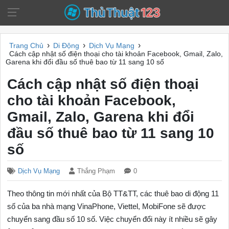
›
›
›
Trang Chủ
Di Động
Dịch Vụ Mạng
Cách cập nhật số điện thoại cho tài khoản Facebook, Gmail, Zalo,
Garena khi đổi đầu số thuê bao từ 11 sang 10 số
Cách cập nhật số điện thoại
cho tài khoản Facebook,
Gmail, Zalo, Garena khi đổi
đầu số thuê bao từ 11 sang 10
số
Dịch Vụ Mạng
Thắng Phạm
0
Theo thông tin mới nhất của Bộ TT&TT, các thuê bao di động 11
số của ba nhà mạng VinaPhone, Viettel, MobiFone sẽ được
chuyển sang đầu số 10 số. Việc chuyển đổi này ít nhiều sẽ gây