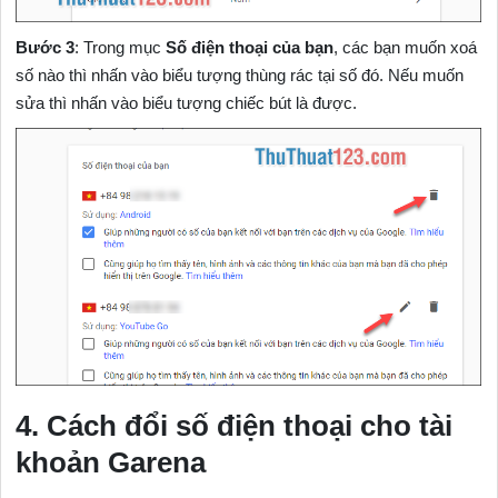
Bước 3
: Trong mục
Số điện thoại của bạn
, các bạn muốn xoá
số nào thì nhấn vào biểu tượng thùng rác tại số đó. Nếu muốn
sửa thì nhấn vào biểu tượng chiếc bút là được.
4. Cách đổi số điện thoại cho tài
khoản Garena