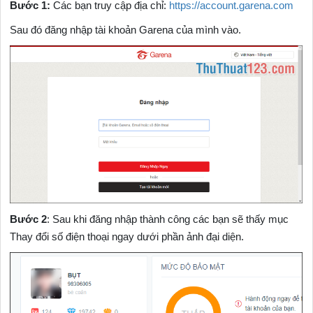
Bước 1:
Các bạn truy cập địa chỉ:
https://account.garena.com
Sau đó đăng nhập tài khoản Garena của mình vào.
Bước 2
: Sau khi đăng nhập thành công các bạn sẽ thấy mục
Thay đổi số điện thoại ngay dưới phần ảnh đại diện.