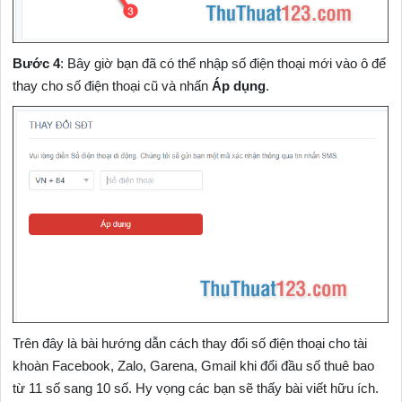
Bước 4
: Bây giờ bạn đã có thể nhập số điện thoại mới vào ô để
thay cho số điện thoại cũ và nhấn
Áp dụng
.
Trên đây là bài hướng dẫn cách thay đổi số điện thoại cho tài
khoàn Facebook, Zalo, Garena, Gmail khi đổi đầu số thuê bao
từ 11 số sang 10 số. Hy vọng các bạn sẽ thấy bài viết hữu ích.