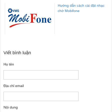
Hướng dẫn cách cài đặt nhạc
chờ Mobifone
Viết bình luận
Họ tên
Địa chỉ email
Nội dung