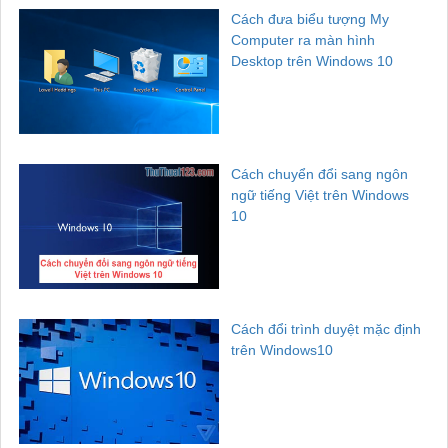
Cách đưa biểu tượng My
Computer ra màn hình
Desktop trên Windows 10
Cách chuyển đổi sang ngôn
ngữ tiếng Việt trên Windows
10
Cách đổi trình duyệt mặc định
trên Windows10