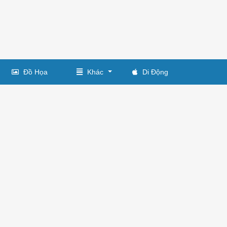
Đồ Họa
Khác
Di Động