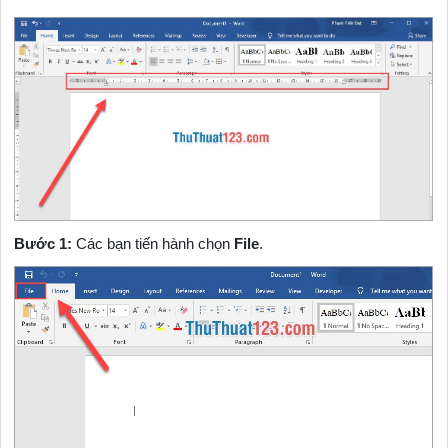
Bước 1:
Các bạn tiến hành chọn
File
.