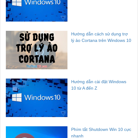
Hướng dẫn cách sử dụng trợ
lý ảo Cortana trên Windows 10
Hướng dẫn cài đặt Windows
10 từ A đến Z
Phím tắt Shutdown Win 10 cực
nhanh