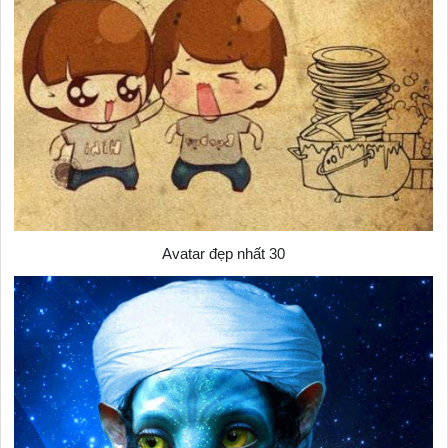
Avatar đẹp nhất 30