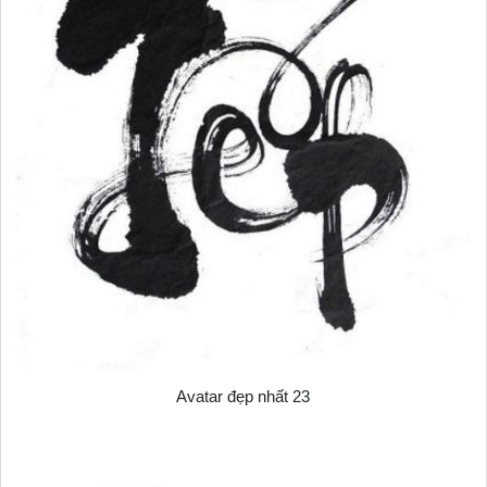
Avatar đẹp nhất 23