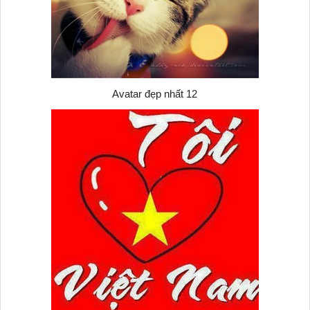
Avatar đẹp nhất 12