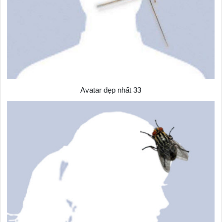
Avatar đẹp nhất 33