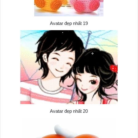
Avatar đẹp nhất 19
Avatar đẹp nhất 20