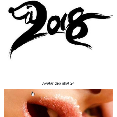
Avatar đẹp nhất 24