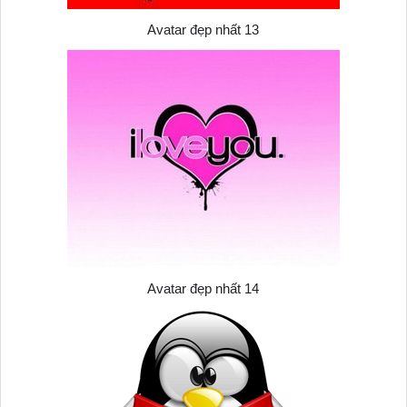
Avatar đẹp nhất 13
Avatar đẹp nhất 14