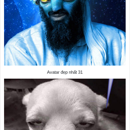
Avatar đẹp nhất 31