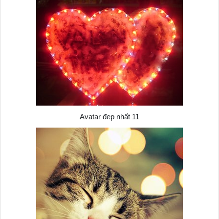
Avatar đẹp nhất 11