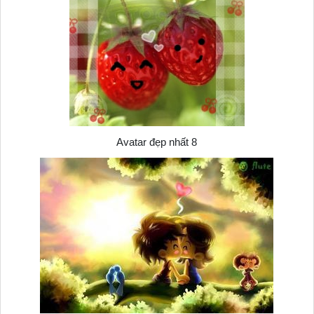
Avatar đẹp nhất 8