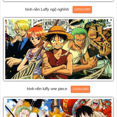
hình nền Luffy ngộ nghĩnh
1920x1080
hình nền luffy one piece
1920x1080