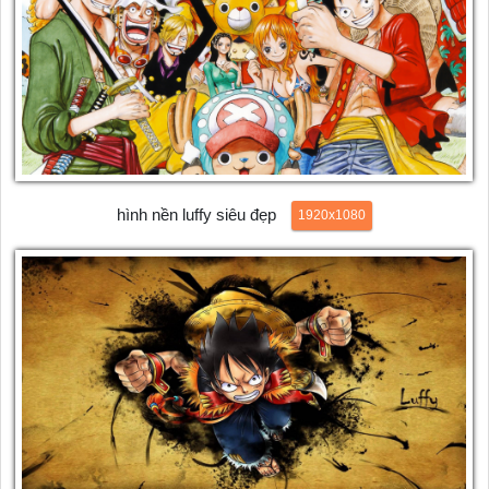
hình nền luffy siêu đẹp
1920x1080