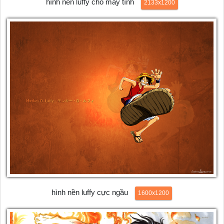
hình nền luffy cho máy tính
2133x1200
hình nền luffy cực ngầu
1600x1200