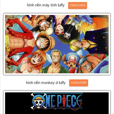
hình nền máy tính luffy
2560x1600
hình nền monkey d luffy
1920x1080