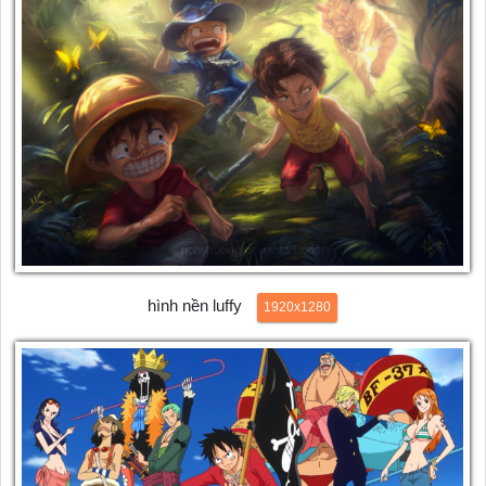
hình nền luffy
1920x1280