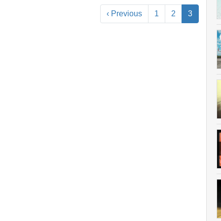
‹ Previous
1
2
3