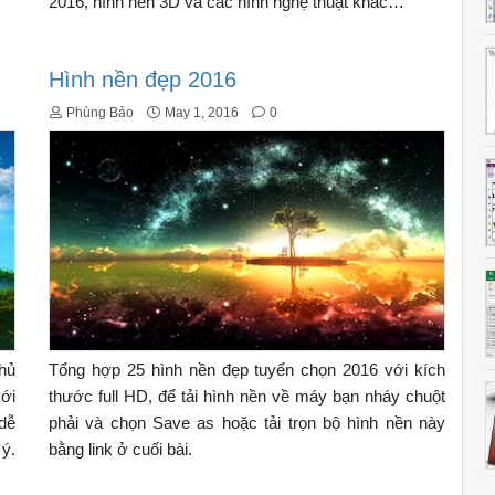
2016, hình nền 3D và các hình nghệ thuật khác…
Hình nền đẹp 2016
Phùng Bảo
May 1, 2016
0
chủ
Tổng hợp 25 hình nền đẹp tuyển chọn 2016 với kích
với
thước full HD, để tải hình nền về máy bạn nháy chuột
 dễ
phải và chọn Save as hoặc tải trọn bộ hình nền này
 ý.
bằng link ở cuối bài.