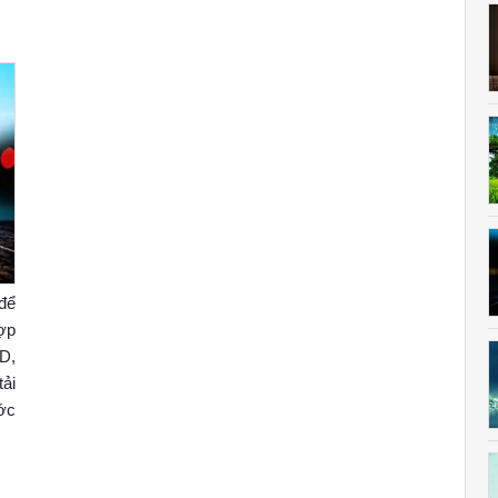
để
hợp
3D,
ải
ớc