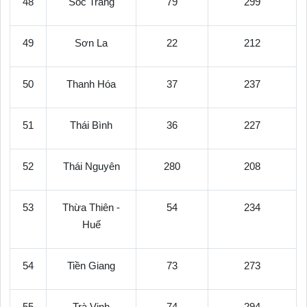
48
Sóc Trăng
79
299
49
Sơn La
22
212
50
Thanh Hóa
37
237
51
Thái Bình
36
227
52
Thái Nguyên
280
208
53
Thừa Thiên -
54
234
Huế
54
Tiền Giang
73
273
55
Trà Vinh
74
294