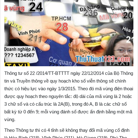
Thông tư số 22 /2014/TT-BTTTT ngày 22/12/2014 của Bộ Thông
tin và Truyền thông về quy hoạch kho số viễn thông sẽ chính
thức có hiệu lực vào ngày 1/3/2015. Theo đó mã vùng điện thoại
được quy hoạch theo nguyên tắc: độ dài của mã vùng là 2 hoặc
3 chữ số và có cấu trúc là 2A(B), trong đó A, B là các chữ số
bất kỳ từ 0 đến 9; mỗi vùng đánh số được ấn định bằng một mã
vùng.
Theo Thông tư thì có 4 tỉnh sẽ không thay đổi mã vùng cố định
là Hòa Bình (218), Vĩnh Phúc (211), Hà Giang (219), Phú Thọ