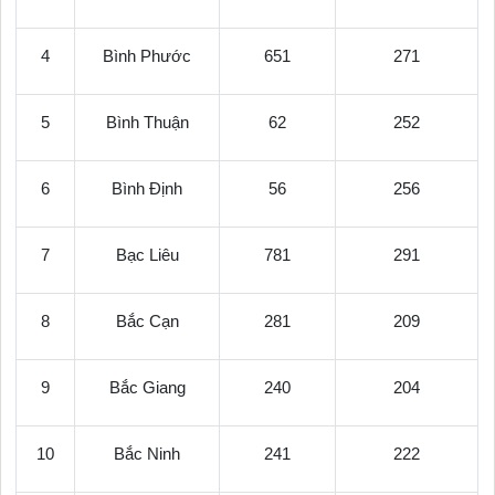
4
Bình Phước
651
271
5
Bình Thuận
62
252
6
Bình Định
56
256
7
Bạc Liêu
781
291
8
Bắc Cạn
281
209
9
Bắc Giang
240
204
10
Bắc Ninh
241
222