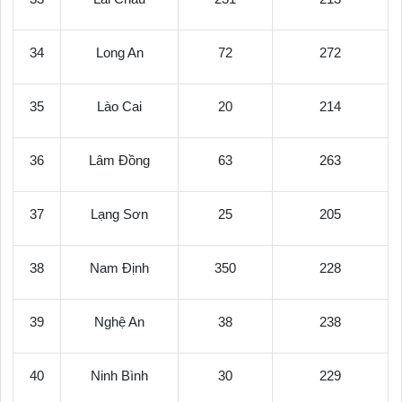
34
Long An
72
272
35
Lào Cai
20
214
36
Lâm Đồng
63
263
37
Lạng Sơn
25
205
38
Nam Định
350
228
39
Nghệ An
38
238
40
Ninh Bình
30
229