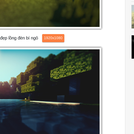
 đẹp lồng đèn bí ngô
1920x1080