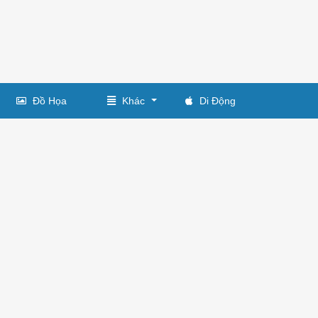
Đồ Họa
Khác
Di Động