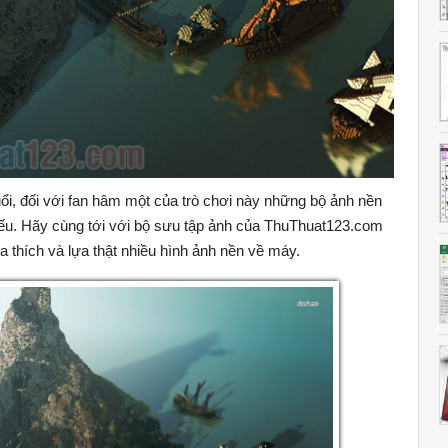
 tuổi, đối với fan hâm một của trò chơi này những bộ ảnh nền
iếu. Hãy cùng tới với bộ sưu tập ảnh của ThuThuat123.com
 thích và lựa thật nhiều hình ảnh nền về máy.