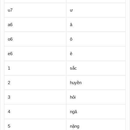
u7
ư
a6
â
o6
ô
e6
ê
1
sắc
2
huyền
3
hỏi
4
ngã
5
nặng