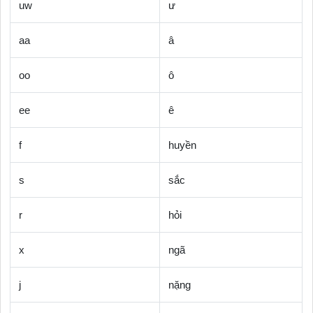
uw
ư
aa
â
oo
ô
ee
ê
f
huyền
s
sắc
r
hỏi
x
ngã
j
nặng