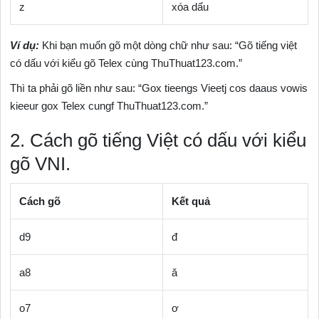
z
xóa dấu
Ví dụ:
Khi bạn muốn gõ một dòng chữ như sau: “Gõ tiếng việt
có dấu với kiểu gõ Telex cùng ThuThuat123.com.”
Thì ta phải gõ liền như sau: “Gox tieengs Vieetj cos daaus vowis
kieeur gox Telex cungf ThuThuat123.com.”
2. Cách gõ tiếng Việt có dấu với kiểu
gõ VNI.
Cách gõ
Kết quả
d9
đ
a8
ă
o7
ơ