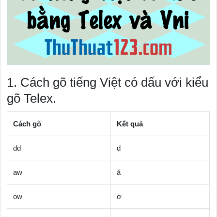
1. Cách gõ tiếng Việt có dấu với kiểu
gõ Telex.
Cách gõ
Kết quả
dd
đ
aw
ă
ow
ơ